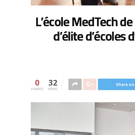
L’école MedTech de 
d’élite d’écoles 
0
32
Share on
SHARES
VIEWS