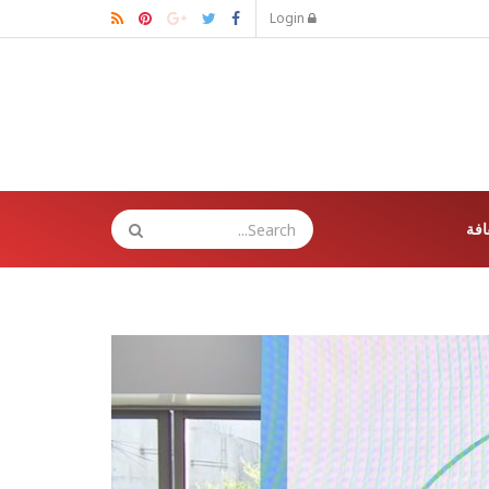
Login
افة