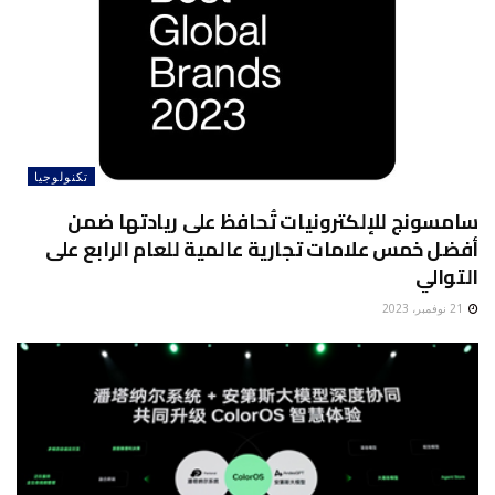
تكنولوجيا
سامسونج للإلكترونيات تُحافظ على ريادتها ضمن
أفضل خمس علامات تجارية عالمية للعام الرابع على
التوالي
21 نوفمبر، 2023