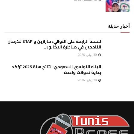
أخبار حديثة
للسنة الرابعة على التوالي: مازارين و ETAP تكرمان
الناجحين في مناظرة البكالوريا
30 يوليو، 2026
البنك التونسي السعودي: نتائج سنة 2025 تؤكد
بداية تحولات واعدة
29 يوليو، 2026