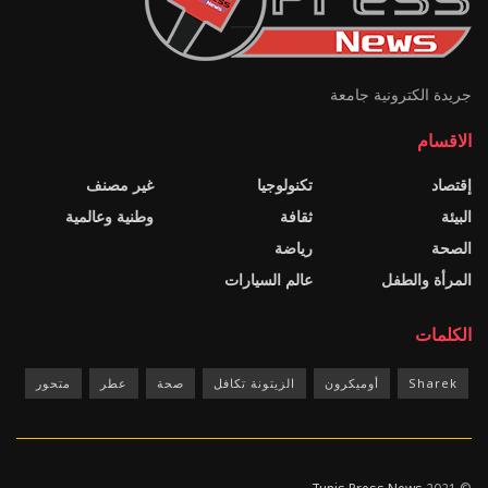
جريدة الكترونية جامعة
الاقسام
إقتصاد
تكنولوجيا
غير مصنف
البيئة
ثقافة
وطنية وعالمية
الصحة
رياضة
المرأة والطفل
عالم السيارات
الكلمات
Sharek
أوميكرون
الزيتونة تكافل
صحة
عطر
متحور