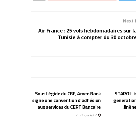
Next 
Air France : 25 vols hebdomadaires sur l
Tunisie à compter du 30 octobr
إقتصاد
إقتصاد
Sous l’égide du CBF, Amen Bank
STAROIL i
signe une convention d’adhésion
génération
aux services du CERT Bancaire
Jinèn
2 نوفمبر، 2023
إقتصاد
إقتصاد