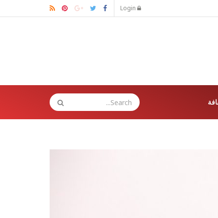
Login
افة