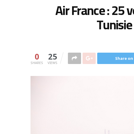
Air France : 25 
Tunisie
0
25
Share on
SHARES
VIEWS