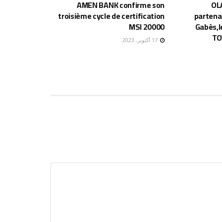
AMEN BANK confirme son
OL
troisième cycle de certification
partena
MSI 20000
Gabès,l
TO
17 أكتوبر، 2023