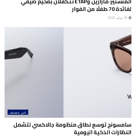
المنستير: مازارين وETAP تتكفلان بمخيم صيفي
لفائدة 70 طفلًا من الفوار
29 يوليو، 2026
غير مصنف
سامسونج توسع نطاق منظومة جالاكسي لتشمل
النظارات الذكية اليومية