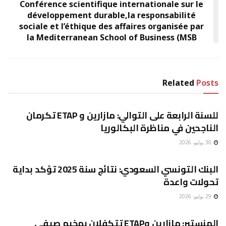
Conférence scientifique internationale sur le
développement durable,la responsabilité
sociale et l’éthique des affaires organisée par
la Mediterranean School of Business (MSB
Related
Posts
غير مصنف
للسنة الرابعة على التوالي: مازارين و ETAP تكرمان
الناجحين في مناظرة البكالوريا
30 يوليو، 2026
غير مصنف
البنك التونسي السعودي: نتائج سنة 2025 تؤكد بداية
تحولات واعدة
29 يوليو، 2026
غير مصنف
المنستير: مازارين وETAP تتكفلان بمخيم صيفي