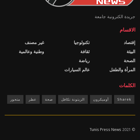
جريدة الكترونية جامعة
الاقسام
إقتصاد
تكنولوجيا
غير مصنف
البيئة
ثقافة
وطنية وعالمية
الصحة
رياضة
المرأة والطفل
عالم السيارات
الكلمات
Sharek
أوميكرون
الزيتونة تكافل
صحة
عطر
متحور
Tunis Press News
© 2021