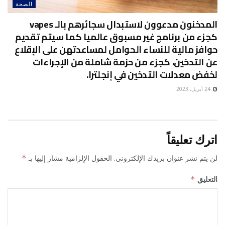
الصحة
المدخنون مدعوون لاستبدال سجائرهم بالـ vapes
كجزء من برنامج غير مسبوق عالميا كما سيتم تقديم
حوافز مالية للنساء الحوامل لمساعدتهن على الإقلاع
عن التدخين، كجزء من حزمة شاملة من الإجراءات
لخفض معدلات التدخين في إنجلترا.
24 أبريل، 2023
اترك تعليقاً
لن يتم نشر عنوان بريدك الإلكتروني.
الحقول الإلزامية مشار إليها بـ
*
التعليق
*