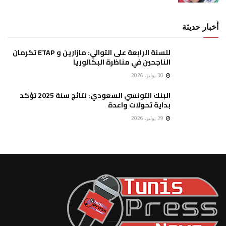
أخبار حديثة
للسنة الرابعة على التوالي: مازارين و ETAP تكرمان
الناجحين في مناظرة البكالوريا
30 يوليو، 2026
البنك التونسي السعودي: نتائج سنة 2025 تؤكد
بداية تحولات واعدة
29 يوليو، 2026