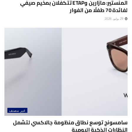
المنستير: مازارين وETAP تتكفلان بمخيم صيفي
لفائدة 70 طفلًا من الفوار
29 يوليو، 2026
غير مصنف
سامسونج توسع نطاق منظومة جالاكسي لتشمل
النظارات الذكية اليومية