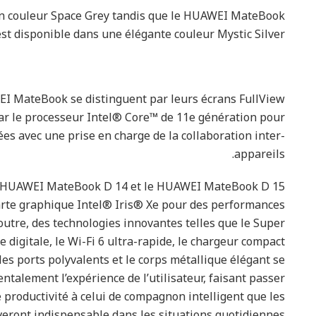
n couleur Space Grey tandis que le HUAWEI MateBook
st disponible dans une élégante couleur Mystic Silver.
EI MateBook se distinguent par leurs écrans FullView
r le processeur Intel® Core™ de 11e génération pour
es avec une prise en charge de la collaboration inter-
appareils.
 le HUAWEI MateBook D 14 et le HUAWEI MateBook D 15
arte graphique Intel® Iris® Xe pour des performances
outre, des technologies innovantes telles que le Super
 digitale, le Wi-Fi 6 ultra-rapide, le chargeur compact
s ports polyvalents et le corps métallique élégant se
alement l’expérience de l’utilisateur, faisant passer
de productivité à celui de compagnon intelligent que les
ront indispensable dans les situations quotidiennes.