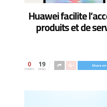
Huawei facilite l’a
produits et de ser
0
19
Share on
SHARES
VIEWS