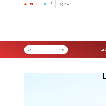
Login
افة