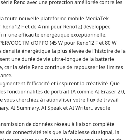
 série Reno avec une protection améliorée contre les
la toute nouvelle plateforme mobile MediaTek
 Reno12 F et de 4 nm pour Reno12) développée
ir une efficacité énergétique exceptionnelle.
 SUPERVOOCTM d’OPPO (45 W pour Reno12 F et 80 W
 densité énergétique la plus élevée de l’histoire de la
ent une durée de vie ultra-longue de la batterie
e, car la série Reno continue de repousser les limites
dance.
gmentent l’efficacité et inspirent la créativité. Que
des fonctionnalités de portrait IA comme AI Eraser 2.0,
 vous cherchiez à rationaliser votre flux de travail
ry, AI Summary, AI Speak et AI Writer… avec le
ransmission de données réseau à liaison complète
 de connectivité tels que la faiblesse du signal, la