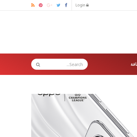
Login
افة