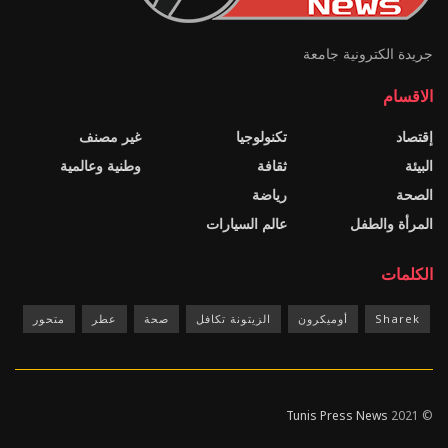
جريدة الكترونية جامعة
الاقسام
إقتصاد
تكنولوجيا
غير مصنف
البيئة
ثقافة
وطنية وعالمية
الصحة
رياضة
المرأة والطفل
عالم السيارات
الكلمات
Sharek
أوميكرون
الزيتونة تكافل
صحة
عطر
متحور
Tunis Press News
© 2021