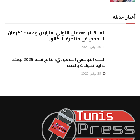
أخبار حديثة
للسنة الرابعة على التوالي: مازارين و ETAP تكرمان
الناجحين في مناظرة البكالوريا
30 يوليو، 2026
البنك التونسي السعودي: نتائج سنة 2025 تؤكد
بداية تحولات واعدة
29 يوليو، 2026