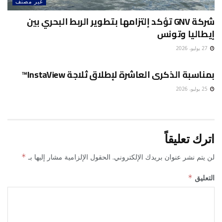
غير مصنف
شركة GNV تؤكد إلتزامها بتطوير الربط البحري بين
إيطاليا وتونس
27 يوليو، 2026
غير مصنف
بمناسبة الذكرى العاشرة لإطلاق ثلاجة InstaView™
25 يوليو، 2026
اترك تعليقاً
لن يتم نشر عنوان بريدك الإلكتروني.
الحقول الإلزامية مشار إليها بـ
*
التعليق
*