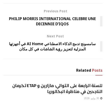
Previous Post
PHILIP MORRIS INTERNATIONAL CELEBRE UNE
DECENNIE D’IQOS
Next Post
سامسونج تدمج الذكاء الاصطناعي AI Home في أجهزتها
المنزلية لتعزيز رؤية الشاشات في كل مكان
Related
Posts
غير مصنف
للسنة الرابعة على التوالي: مازارين و ETAP تكرمان
الناجحين في مناظرة البكالوريا
30 يوليو، 2026
غير مصنف