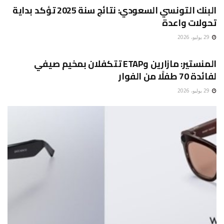
البنك التونسي السعودي: نتائج سنة 2025 تؤكد بداية
تحولات واعدة
29 يوليو، 2026
غير مصنف
المنستير: مازارين وETAP تتكفلان بمخيم صيفي
لفائدة 70 طفلًا من الفوار
29 يوليو، 2026