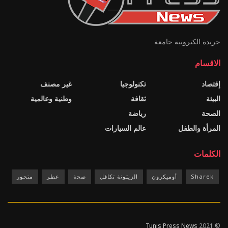
جريدة الكترونية جامعة
الاقسام
إقتصاد
تكنولوجيا
غير مصنف
البيئة
ثقافة
وطنية وعالمية
الصحة
رياضة
المرأة والطفل
عالم السيارات
الكلمات
Sharek
أوميكرون
الزيتونة تكافل
صحة
عطر
متحور
Tunis Press News
© 2021