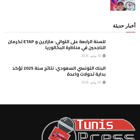
أخبار حديثة
للسنة الرابعة على التوالي: مازارين و ETAP تكرمان
الناجحين في مناظرة البكالوريا
30 يوليو، 2026
البنك التونسي السعودي: نتائج سنة 2025 تؤكد
بداية تحولات واعدة
29 يوليو، 2026