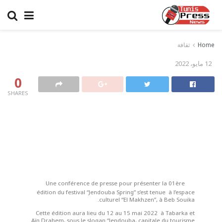
Home
ثقافة
12 مايو، 2022
0
SHARES
Une conférence de presse pour présenter la 01ère
édition du festival “Jendouba Spring” s’est tenue à l’espace
culturel “El Makhzen”, à Beb Souika.
Cette édition aura lieu du 12 au 15 mai 2022 à Tabarka et
Aïn Drahem, sous le slogan “Jendouba, capitale du tourisme