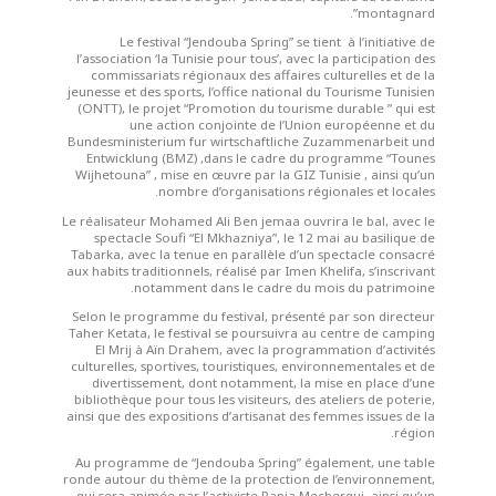
montagnard”.
Le festival “Jendouba Spring” se tient à l’initiative de
l’association ‘la Tunisie pour tous’, avec la participation des
commissariats régionaux des affaires culturelles et de la
jeunesse et des sports, l’office national du Tourisme Tunisien
(ONTT), le projet “Promotion du tourisme durable ” qui est
une action conjointe de l’Union européenne et du
Bundesministerium fur wirtschaftliche Zuzammenarbeit und
Entwicklung (BMZ) ,dans le cadre du programme “Tounes
Wijhetouna” , mise en œuvre par la GIZ Tunisie , ainsi qu’un
nombre d’organisations régionales et locales.
Le réalisateur Mohamed Ali Ben jemaa ouvrira le bal, avec le
spectacle Soufi “El Mkhazniya”, le 12 mai au basilique de
Tabarka, avec la tenue en parallèle d’un spectacle consacré
aux habits traditionnels, réalisé par Imen Khelifa, s’inscrivant
notamment dans le cadre du mois du patrimoine.
Selon le programme du festival, présenté par son directeur
Taher Ketata, le festival se poursuivra au centre de camping
El Mrij à Aïn Drahem, avec la programmation d’activités
culturelles, sportives, touristiques, environnementales et de
divertissement, dont notamment, la mise en place d’une
bibliothèque pour tous les visiteurs, des ateliers de poterie,
ainsi que des expositions d’artisanat des femmes issues de la
région.
Au programme de “Jendouba Spring” également, une table
ronde autour du thème de la protection de l’environnement,
qui sera animée par l’activiste Rania Mechergui, ainsi qu’un