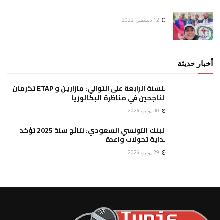
12 ديسمبر، 2022
أخبار حديثة
للسنة الرابعة على التوالي: مازارين و ETAP تكرمان
الناجحين في مناظرة البكالوريا
30 يوليو، 2026
البنك التونسي السعودي: نتائج سنة 2025 تؤكد
بداية تحولات واعدة
29 يوليو، 2026