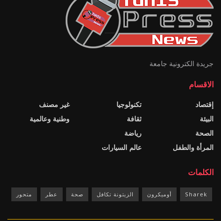
جريدة الكترونية جامعة
الاقسام
إقتصاد
تكنولوجيا
غير مصنف
البيئة
ثقافة
وطنية وعالمية
الصحة
رياضة
المرأة والطفل
عالم السيارات
الكلمات
Sharek
أوميكرون
الزيتونة تكافل
صحة
عطر
متحور