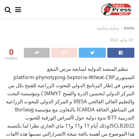
Home
وطنية وعالمية
10 مايو، 2022
0
SHARES
تنظم المنصة الدولية لمتابعة مرض التبقع
السبتوريplatform-phynotyping-Septoria-Wheat-CRP
بتونس في إطار البرنامج الدولي للبحوث الزراعية للقمح بكل من
المركز الدولي لتحسين الذرة والقمح CIMMYT ومؤسسة البحث
والتعليم العالي الفالحي IRESA و المركز الدولي للبحوث الزراعية
في المناطق الجافة ICARDA بالتعاون مع مؤسسة Borlaug
التدريبية BTF ندوة دولية حول األمراض الورقية للحبوب
ISCLB2022وذلك أيام 11 و11 و11 ماي الجاري نظرا لما يكتسبه
هذا الموضوع من أهمية بالغة نتيجة االضرارالتي تسببها هذه االفات