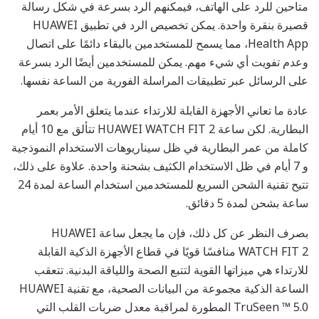
متاحين للرد على الهاتف، فيمكنهم الرد بسرعة في شكل رسالة
قصيرة بنقرة واحدة. يمكن تخصيص الرد في تطبيق HUAWEI
Health App، مما يسمح للمستخدمين بالبقاء دائمًا على اتصال
وعدم تفويت أي شيء مهم. يمكن للمستخدمين أيضًا الرد بسرعة
على الرسائل عبر تطبيقات المراسلة الفورية من الساعة نفسها.
عادة ما تعاني الأجهزة القابلة للارتداء عندما يتعلق الأمر بعمر
البطارية. لكن ساعة HUAWEI WATCH FIT 2 تتألق مع 10 أيام
كاملة من عمر البطارية في ظل سيناريوهات الاستخدام النموذجية
و 7 أيام في ظل الاستخدام الكثيف بشحنة واحدة. علاوة على ذلك،
تتيح تقنية الشحن السريع للمستخدمين استخدام الساعة لمدة 24
ساعة بشحن لمدة 5 دقائق.
بصرف النظر عن كل ذلك، فإن ما يجعل ساعة HUAWEI
WATCH FIT 2 منافسًا قويًا في قطاع الأجهزة الذكية القابلة
للارتداء هي ميزاتها القوية لتتبع الصحة واللياقة البدنية. تتعقب
الساعة الذكية مجموعة من البيانات الصحية، مع تقنية HUAWEI
TruSeen ™ 5.0 المطورة لمراقبة معدل ضربات القلب التي