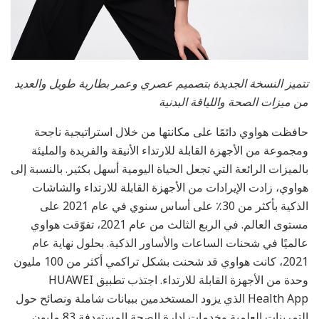
تتميز النسخة الجديدة بتصميم عصري وعمر بطارية طويل والعديد
من ميزات الصحة واللياقة البدنية
حافظت هواوي دائمًا على مكانتها من خلال استراتيجية ناجحة
ومجموعة من الأجهزة القابلة للارتداء الأنيقة والفريدة والمليئة
بالميزات الرائعة التي تجعل الحياة اليومية أسهل بكثير. بالنسبة إلى
هواوي، زادت الإيرادات من الأجهزة القابلة للارتداء والشاشات
الذكية بأكثر من 30٪ على أساس سنوي في عام 2021 على
مستوى العالم. في الربع الثالث من عام 2021، تفوّقت هواوي
عالميًا في شحنات الساعات والأساور الذكية. بحلول نهاية عام
2021، كانت هواوي قد شحنت بشكل تراكمي أكثر من 100 مليون
وحدة من الأجهزة القابلة للارتداء. اجتذب تطبيق HUAWEI
Health App الذي يزود المستخدمين ببيانات شاملة ونصائح حول
التمرينات العلمية وخدمات إدارة الصحة المستهدفة 83 مليون