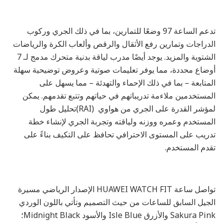
تدعم الساعة 97 وضعًا للتمارين، بما في ذلك الجري وركوب
الدراجات وتمارين رفع الأثقال والرقص وألعاب الكرة والرياضات
الشتوية والمزيد. يوجد أيضًا مدرب لياقة بدنية متحرك مدمج لـ 7
أوضاع محددة، مما يوفر تعليمات صوتية وعروض توضيحية سهلة
المتابعة – بما في ذلك الإحماء والتهدئة – مما يسهل على
المستخدمين ملاءمة تدريباتهم في حياتهم وتتبع تقدمهم. يمكن
لمؤشر القدرة على الجري من هواوي (RAI)تحليل طول
المستخدم وعمره ووزنه ولياقته وتجربة الجري لإنشاء خطة
تدريب على المستوى الاحترافي تحافظ على التكيف بناءً على
تقدم المستخدم.
تواصل ساعة HUAWEI WATCH FIT الإصدار الرياضي مسيرة
الجيل السابق للساعات من حيث التصميم وتأتي باللون الوردي
Sakura Pink والأزرق Isle Blue والأسود Midnight Black؛