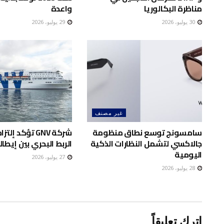
مناظرة البكالوريا
واعدة
30 يوليو، 2026
29 يوليو، 2026
غير مصنف
سامسونج توسع نطاق منظومة
شركة GNV تؤكد إ
جالاكسي لتشمل النظارات الذكية
الربط البحري بين إيطا
اليومية
27 يوليو، 2026
28 يوليو، 2026
اترك تعليقاً