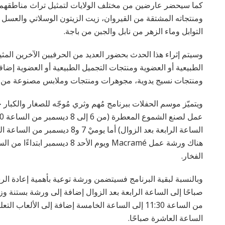
كما سيحضر عارضين من مختلف الولايات لتمثيل تراث مناطقهم نذ
ومنتجاته المشتقة من القيروان، زيت الزيتون الوسلاتي والعسل من
التوابل وماء الزهر من نابل والجبن من باجة.
وسيتم إثراء هذا الحدث بحضور العديد من الحرفيين الآخرين المثير
الطبيعية أو العضوية ومنتجات التجميل الطبيعية أو العضوية إضاف
ومنتجات نسيج يدوية، مجوهرات ومنتجات وملابس مصنوعة من الأ
ويتميّز موسم الحفلات ببرنامج مُهم وثري مُوجّه للصغار والكب
الساعة الرابعة بعد الزوال) أما ي
هناك ورشة عمل Macramé ويوم الأح
الفخار.
من الساعة 11:30 إلى الساعة الخامسة إضافة إلى الألع
الساعة العاشرة صباحًا.