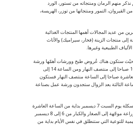
كر منهم الرمان ومنتجاته من تستور، الورد
 القيروان، التمور ومنتجاتها من توزر، الهريسة،
ين من عديد المجالات أهمها المنتجات الغذائية
ة إلى منتجات الزينة (فخار، سيراميك) والأثاث
لياف الطبيعية وغيرها.
ار حيْث ستكون هناك عُروض طبخ وورشات أهمّها ورشة
عمل لصنع الشموع المعطرة (من 6 إلى 8 ديسمبر من الساعة 10 صباحا إلى منتصف النهار ومن الساعة 14 إلى
وميْ 7 و8 ديسمبر من الساعة العاشرة صباحا إلى الساعة منتصف النهار فستكون
د 8 ديسمبر ابتداءًا من الساعة الثالثة بعد الزوال ستجدون ورشة عمل بصناعة
وبالنسبة لبقية البرنامج فسيتضمن ورشة توعية بأهمية إعادة الرسكلة يوم السبت 7 ديسمبر بداية من الساعة العاشرة
صباحًا إلى الساعة الرابعة بعد الزوال إضافة إلى ورشة بستنة وزراعة موجّهة إلى الصغار والكبار من 6 إلى 8 ديسمبر
اب التعليمية للتوعية التي ستنطلق في نفس الأيام بداية من