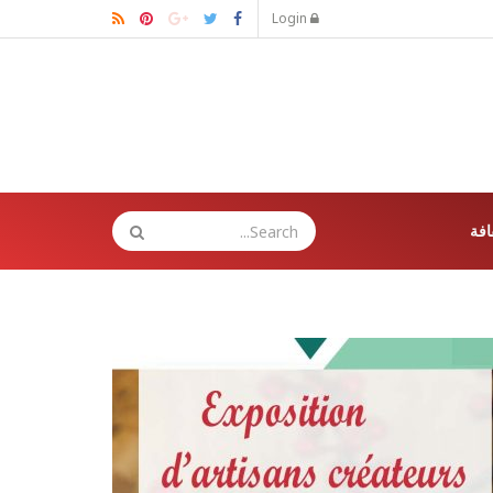
Login
افة