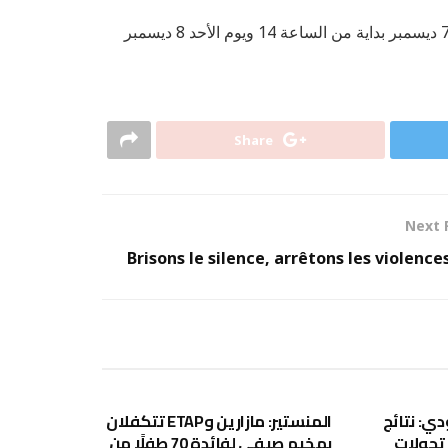
ختامًا، لكُم موْعد مع ورشة تحضير وجبات خفيفة صحيّة أيام 6 و7 ديسمبر بداية من الساعة 14 ويوم الأحد 8 ديسمبر
Share
Next 
Brisons le silence, arrêtons les violence
غير مصنف
غير مصنف
ي: نتائج
المنستير: مازارين وETAP تتكفلان
اية تحولات
بمخيم صيفي لفائدة 70 طفلًا من