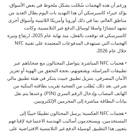
ورغم أن هذه الهجمات سُجّلت بشكل ملحوظ في بعض الأسواق،
يؤكد خبراء كاسبرسكي أن هذا التهديد بات اليوم يطال العديد من
مناطق العالم، بما في ذلك أوروبا وأمريكا اللاتينية وأسواق أخرى
تشهد انتشارًا واسعًا لوسائل الدفع غير التلامسية. وكانت
كاسبرسكي قد توقعت بالفعل، منذ نهاية عام 2025، ارتفاع وتيرة
الهجمات التي تستهدف المدفوعات المعتمدة على تقنية NFC
خلال عام 2026.
• هجمات NFC المباشرة: يتواصل المحتالون مع ضحاياهم عبر
تطبيقات المراسلة، ويقنعونهم، بحجة التحقق من الهوية أو تعزيز
الأمان المصرفي، بتنزيل تطبيق خبيث يتنكر في هيئة تطبيق مالي
شرعي. بعد ذلك، يُطلب من الضحية تقريب بطاقته البنكية من
الهاتف المصاب وإدخال الرقم السري (PIN). وعندها يتم نقل
بيانات البطاقة مباشرة إلى المجرمين الإلكترونيين.
• هجمات NFC العكسية: يرسل المحتالون تطبيقًا خبيثًا إلى
المستخدمين، ويستخدمون أساليب الهندسة الاجتماعية لإقناعهم
بتعيين هذا التطبيق كوسيلة الدفع غير التلامسية الافتراضية على