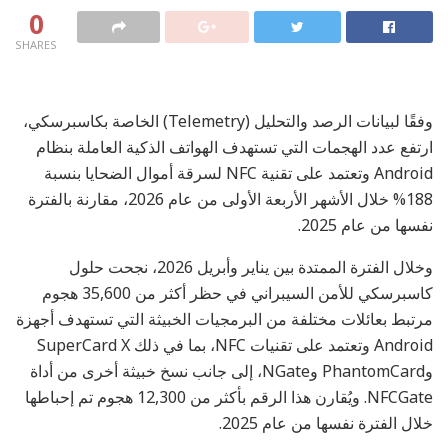
0
SHARES
وفقًا لبيانات الرصد والتحليل (Telemetry) الخاصة بكاسبرسكي،
ارتفع عدد الهجمات التي تستهدف الهواتف الذكية العاملة بنظام
Android وتعتمد على تقنية NFC لسرقة أموال الضحايا بنسبة
188% خلال الأشهر الأربعة الأولى من عام 2026، مقارنة بالفترة
نفسها من عام 2025.
وخلال الفترة الممتدة بين يناير وأبريل 2026، نجحت حلول
كاسبرسكي للأمن السيبراني في حظر أكثر من 35,600 هجوم
مرتبط بعائلات مختلفة من البرمجيات الخبيثة التي تستهدف أجهزة
Android وتعتمد على تقنيات NFC، بما في ذلك SuperCard X
وPhantomCard وNGate، إلى جانب نسخ خبيثة أخرى من أداة
NFCGate. ويُقارن هذا الرقم بأكثر من 12,300 هجوم تم إحباطها
خلال الفترة نفسها من عام 2025.