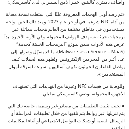
وأضاف دميتري كالينين، خبير الأمن السيبراني لدى كاسبرسكي:
«تم رصد أولى الهجمات المعروفة علنًا التي استغلت نسخة معدلة
من أداة NFC شرعية في أواخر عام 2023. ومنذ ذلك الحين، واجه
مستخدمون في مناطق مختلفة من العالم هجمات مماثلة عبر
برمجيات خبيثة تستهدف الهواتف المحمولة. وفي الآونة الأخيرة، بدأ
عرض هذه الأدوات ضمن نموذج “البرمجيات الخبيثة كخدمة”
(Malware-as-a-Service – MaaS)، ما قد يسهّل وصولها إلى
عدد أكبر من المجرمين الإلكترونيين. وتُظهر هذه الحملات كيف
يواصل الفاعلون الخبيثون تكييف أساليبهم بسرعة لسرقة أموال
المستخدمين.».
وللوقاية من هجمات NFC وغيرها من التهديدات التي تستهدف
الأجهزة المحمولة، توصي كاسبرسكي بما يلي:
● تجنب تثبيت التطبيقات من مصادر غير رسمية، خاصة تلك التي
يتم تنزيلها عبر روابط يتم تلقيها من خلال تطبيقات المراسلة أو
الرسائل النصية أو شبكات التواصل الاجتماعي أو أثناء المكالمات
الهاتفية.