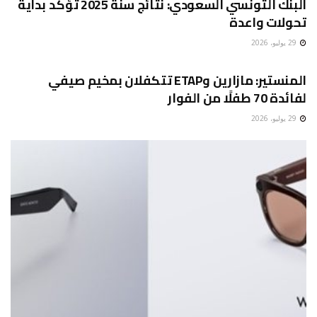
البنك التونسي السعودي: نتائج سنة 2025 تؤكد بداية
تحولات واعدة
29 يوليو، 2026
غير مصنف
المنستير: مازارين وETAP تتكفلان بمخيم صيفي
لفائدة 70 طفلًا من الفوار
29 يوليو، 2026