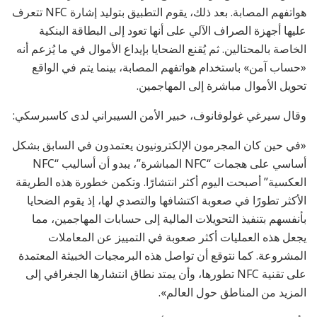
هواتفهم المصابة. بعد ذلك، يقوم التطبيق بتوليد إشارة NFC تتعرف
عليها أجهزة الصراف الآلي على أنها تعود إلى البطاقة البنكية
الخاصة بالمحتالين. ثم يُقنع الضحايا بإيداع الأموال في ما يُزعم أنه
«حساب آمن» باستخدام هواتفهم المصابة، بينما يتم في الواقع
تحويل الأموال مباشرة إلى المهاجمين.
وقال سيرغي غولوفانوف، خبير الأمن السيبراني لدى كاسبرسكي:
«في حين كان المجرمون الإلكترونيون يعتمدون في السابق بشكل
أساسي على هجمات “NFC المباشرة”، يبدو أن أساليب “NFC
العكسية” أصبحت اليوم أكثر انتشارًا. وتكمن خطورة هذه الطريقة
الأكثر تطورًا في صعوبة اكتشافها والتصدي لها، إذ يقوم الضحايا
بأنفسهم بتنفيذ التحويلات المالية إلى حسابات المهاجمين، مما
يجعل هذه العمليات أكثر صعوبة في التمييز عن المعاملات
المشروعة. كما نتوقع أن تواصل هذه البرمجيات الخبيثة المعتمدة
على تقنية NFC تطورها، وأن يمتد نطاق انتشارها الجغرافي إلى
المزيد من المناطق حول العالم».