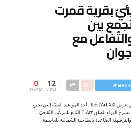
يئيّ بقرية قمرت
 سهرة تجمع بين
لتّفاعل مع
0
12
Share on
SHARES
VIEWS
تحتضن قرية قمرت مساء السّبت 6 جوان 2026 نسخة جديدة من عرضRest’Art XXL ، أحد المواعيد الفنيّة التي تجمع
بين الموسيقى والكوميديا والتّفاعل مع الجمهور، وذلك على ركح مسرح الهواء الطلق T-Art التّابع للمركّب الثّقافيّ