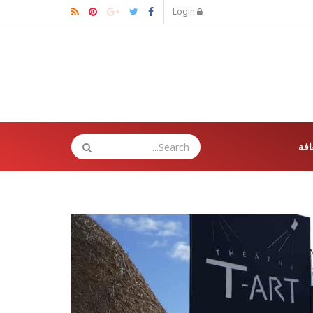
Login
افة