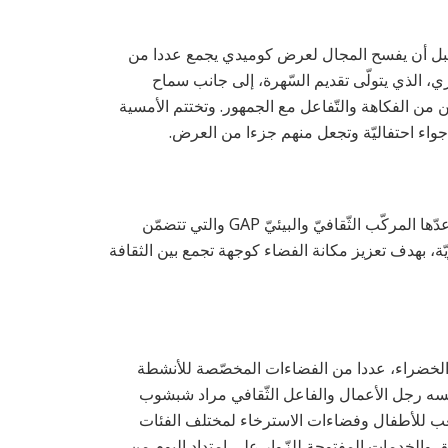
قبل أن يفسح المجال لعرض كوميدي يجمع عددا من
ي، الذي يتولّى تقديم السّهرة، إلى جانب سماح
من الفكاهة والتّفاعل مع الجمهور. وتختتم الأمسية
جواء احتفاليّة وتجعل منهم جزءا من العرض.
ويندرج هذا الحدث ضمن البرمجة الثّقافية والفنيّة الصيفيّة الّتي أعدّها المركّب الثّقافيّ والبيئيّ GAP والتي تتضمّن
ة، بهدف تعزيز مكانة الفضاء كوجهة تجمع بين الثقافة
الخضراء، عددا من الفضاءات المخصّصة للأنشطة
T- أحد أبرز مكوّناته. وقد أسّسه رجل الأعمال والفاعل الثّقافي مراد شبشوب
عب للأطفال وفضاءات الاسترخاء لمختلف الفئات
 والخدمات المفتوحة للزّوار على امتداد اليوم من