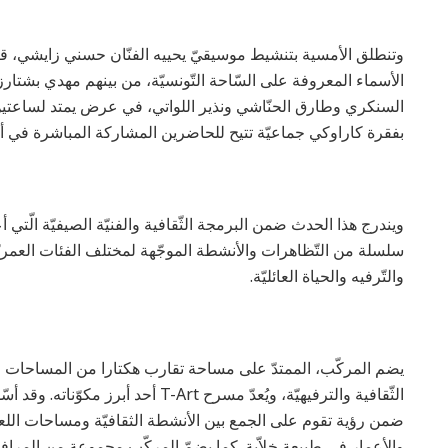
وتنطلق الأمسية بتنشيط موسيقيّ يحييه الفنّان حسني زايشي، 
الأسماء المعروفة على السّاحة التّونسيّة، من بينهم مهدي بشتارز
السنكري وطارق الحنّاشي ونذير اللواتي، في عرض يمتد لساعتين 
بفقرة كاراوكي جماعيّة تتيح للحاضرين المشاركة المباشرة في أ
سلسلة من التّظاهرات والأنشطة الموجّهة لمختلف الفئات العمريّ
والتّرفيه والحياة العائليّة.
يضم المركّب، الممتدّ على مساحة تقارب هكتارا من المساحات 
الثّقافية والترفيهيّة، ويُعدّ مسرح Art
ضمن رؤية تقوم على الجمع بين الأنشطة الثقافيّة ومساحات الل
والأعمار في طبيعة خلاّبة. كما يضمّ المركّب مجموعة من المرافق