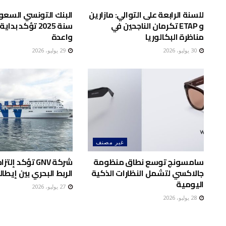
للسنة الرابعة على التوالي: مازارين
البنك التونسي السعود
و ETAP تكرمان الناجحين في
سنة 2025 تؤكد بد
مناظرة البكالوريا
واعدة
30 يوليو، 2026
29 يوليو، 2026
غير مصنف
سامسونج توسع نطاق منظومة
شركة GNV تؤكد إ
جالاكسي لتشمل النظارات الذكية
الربط البحري بين إيطا
اليومية
27 يوليو، 2026
28 يوليو، 2026