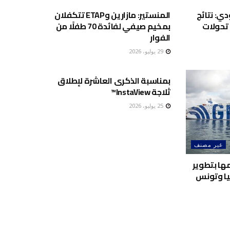
ي: نتائج
المنستير: مازارين وETAP تتكفلان
اية تحولات
بمخيم صيفي لفائدة 70 طفلًا من
الفوار
29 يوليو، 2026
غير مصنف
بمناسبة الذكرى العاشرة لإطلاق
ثلاجة InstaView™
25 يوليو، 2026
غير مصنف
لتزامها بتطوير
ليا وتونس