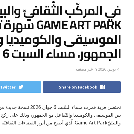
في المركّب الثّقافيّ والب
GAME ART PARK
الموسيقى والكوميديا وا
الجمهور، مساء السبت 6 جوان
4 يونيو، 2026
in
غير مصنف
 Twitter
Share on Facebook
والبيئيّGame Art Park الّذي أصبح من أبرز الفضاءات الثقافيّة والترفيهيّة الصّاعدة بالضّاحية الشّمالية للعاصمة.