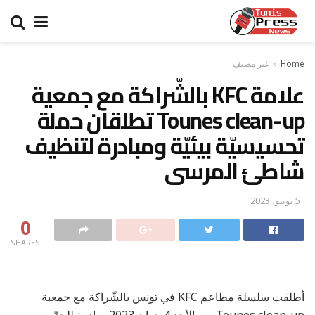
Home
غير مصنف
علامة KFC بالشّراكة مع جمعية
Tounes clean-up تطلقان حملة
تحسيسيّة بيئيّة ومبادرة لتنظيف
شاطئ المرسى
5 يونيو، 2023
0
SHARES
أطلقت سلسلة مطاعم KFC في تونس بالشّراكة مع جمعية