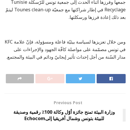
جمعها وفرزها أثناء الحدث إلى جمعية تونس للرّسكلة Tunisie
Recyclage في إطار شراكتها مع جمعيّة Tounes clean-up ليتمّ
بعد ذلك إعادة فرزها ورسكلتها.
ومن خلال تعزيزها لسياسة بيئيّة فاعلة ومسؤولة، فإنّ علامة KFC
في تونس مصمّمة على مواصلة كافّة الجهود والإجراءات على
مدار السّنة من أجل إحداث تأثير إيجابيّ ودائم في البيئة والمجتمع.
Previous Post
وزارة البيئة تمنح جائزة أوّل وكالة 100٪ رقمية وصديقة
للبيئة بتونس وشمال أفريقيا إلىEchocom