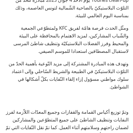
Tounes clean-up يوم الأحد 4 جوان 2023 مبادرة للحدّ من
التلوّث البلاستيكيّ بالضاحية الشّمالية لتونس العاصمة، وذلك
بمناسبة اليوم العالمي للبيئة.
ومثّل الحدث فرصة هامّة لفريق KFC ولمتطوّعي الجمعية
والشّباب المشاركين، لمزيد الاهتمام بالمحافظة على البيئة
والمحيط وفرز الفضلات البلاستيكيّة وتنظيف شاطئ المرسى
لاستقبال المصطافين استعدادا للموسم الصيفي.
وتهدف هذه المبادرة المشتركة إلى مزيد التّوعية بأهمية الحدّ من
التلوّث البلاستيكيّ في الطبيعة والشريط السّاحلي وإلى اعتماد
سلوك مواطني مسؤول إزاء إلقاء النّفايات بكلّ أشكالها في
الشواطئ.
وتمّ توزيع أكياس القمامة والقفازات وجميع المعدّات اللاّزمة لفرز
النفايات وتنظيف الشاطئ على جميع المتطوّعين والمشاركين
لضمان راحتهم وسلامتهم أثناء العمل. كما تمّ نقل النّفايات التي تمّ