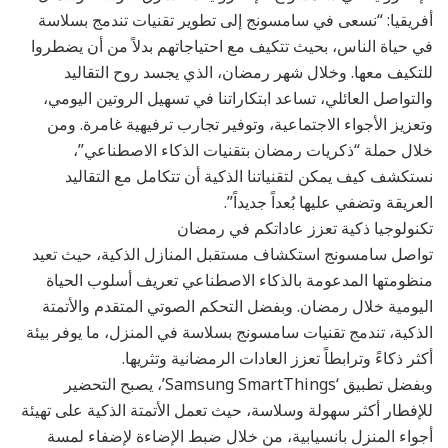
أفريقيا: “نسعى في سامسونج إلى تطوير تقنيات تندمج بسلاسة
في حياة الناس، بحيث تتكيف مع احتياجاتهم بدلاً من أن يضطروا
للتكيف معها. وخلال شهر رمضان، الذي يجسد روح التقاليد
والتواصل العائلي، تساعد ابتكاراتنا في تسهيل الروتين اليومي،
وتعزيز الأجواء الاجتماعية، وتوفير تجارب ترفيهية غامرة. ومن
خلال حملة “ذكريات رمضان بتقنيات الذكاء الاصطناعي”،
نستكشف كيف يمكن لتقنياتنا الذكية أن تتكامل مع التقاليد
العريقة وتضفي عليها بُعداً جديداً”.
تكنولوجيا ذكية تعزز عاداتكم في رمضان
تواصل سامسونج استكشاف مستقبل المنازل الذكية، حيث تعيد
منظومتها المدعومة بالذكاء الاصطناعي تعريف أسلوب الحياة
اليومية خلال رمضان. وبفضل التحكم الصوتي المتقدم والأتمتة
الذكية، تندمج تقنيات سامسونج بسلاسة في المنزل، ما يوفر بيئة
أكثر ذكاءً وترابطاً تعزز العادات الرمضانية وتثريها.
وبفضل تطبيق ‘Samsung SmartThings’، يصبح التحضير
للإفطار أكثر سهولة وسلاسة، حيث تعمل الأتمتة الذكية على تهيئة
أجواء المنزل بانسيابية، من خلال ضبط الإضاءة لإضفاء لمسة