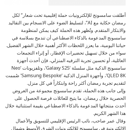
أطلقت سامسونج للإلكترونيات حملة إقليمية تحت شعار” لكل
رمضان حكاية مع AI”، لتسليط الضوء على الانسجام بين التقاليد
والابتكار المتقدم. وتُظهر هذه الحملة كيف يمكن لمنظومة
سامسونج المدعومة بالذكاء الاصطناعي أن تندمج بسلاسة في
حياتنا اليومية، ما يعزز اللحظات الأكثر أهمية خلال الشهر الفضيل.
سواء من خلال تسهيل تحضيرات الإفطار، أو إثراء التجمعات
العائلية، أو تحسين تجربة الترفيه المنزلي، فإن أحدث أجهزة
سامسونج الذكية مثل سلسلة ‘Galaxy S25’، وتلفزيونات ‘Neo
QLED 8K’، وأجهزة المنزل الذكية ‘Samsung Bespoke’ صُممت
لتقديم تجربة رمضان أكثر راحة وابتكاراً في كل منزل.
وإلى جانب هذه الحملة، تقدم سامسونج مجموعة من العروض
الحصرية خلال رمضان، ما يتيح للعائلات فرصة الحصول على
أحدث منتجاتها المدعومة بالذكاء الاصطناعي بقيمة استثنائية خلال
هذا الشهر الكريم.
وقال عمر صاحب، نائب الرئيس الإقليمي للتسويق والأعمال
الإلكترونية في سامسونج للإلكترونيات الشرق الأوسط وشمال