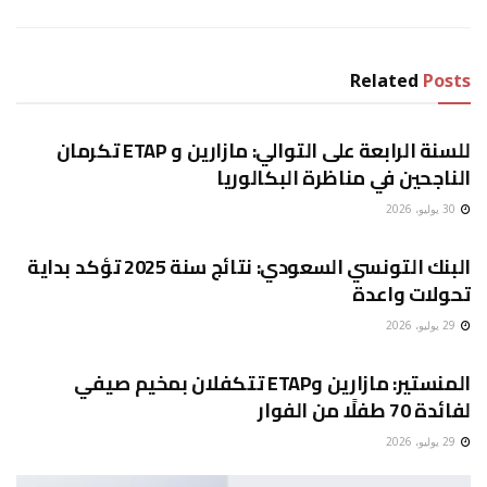
Related
Posts
غير مصنف
للسنة الرابعة على التوالي: مازارين و ETAP تكرمان
الناجحين في مناظرة البكالوريا
30 يوليو، 2026
غير مصنف
البنك التونسي السعودي: نتائج سنة 2025 تؤكد بداية
تحولات واعدة
29 يوليو، 2026
غير مصنف
المنستير: مازارين وETAP تتكفلان بمخيم صيفي
لفائدة 70 طفلًا من الفوار
29 يوليو، 2026