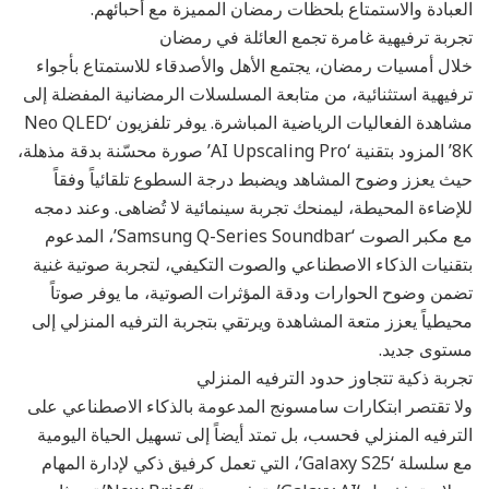
العبادة والاستمتاع بلحظات رمضان المميزة مع أحبائهم.
تجربة ترفيهية غامرة تجمع العائلة في رمضان
خلال أمسيات رمضان، يجتمع الأهل والأصدقاء للاستمتاع بأجواء
ترفيهية استثنائية، من متابعة المسلسلات الرمضانية المفضلة إلى
مشاهدة الفعاليات الرياضية المباشرة. يوفر تلفزيون ‘Neo QLED
8K’ المزود بتقنية ‘AI Upscaling Pro’ صورة محسّنة بدقة مذهلة،
حيث يعزز وضوح المشاهد ويضبط درجة السطوع تلقائياً وفقاً
للإضاءة المحيطة، ليمنحك تجربة سينمائية لا تُضاهى. وعند دمجه
مع مكبر الصوت ‘Samsung Q-Series Soundbar’، المدعوم
بتقنيات الذكاء الاصطناعي والصوت التكيفي، لتجربة صوتية غنية
تضمن وضوح الحوارات ودقة المؤثرات الصوتية، ما يوفر صوتاً
محيطياً يعزز متعة المشاهدة ويرتقي بتجربة الترفيه المنزلي إلى
مستوى جديد.
تجربة ذكية تتجاوز حدود الترفيه المنزلي
ولا تقتصر ابتكارات سامسونج المدعومة بالذكاء الاصطناعي على
الترفيه المنزلي فحسب، بل تمتد أيضاً إلى تسهيل الحياة اليومية
مع سلسلة ‘Galaxy S25’، التي تعمل كرفيق ذكي لإدارة المهام