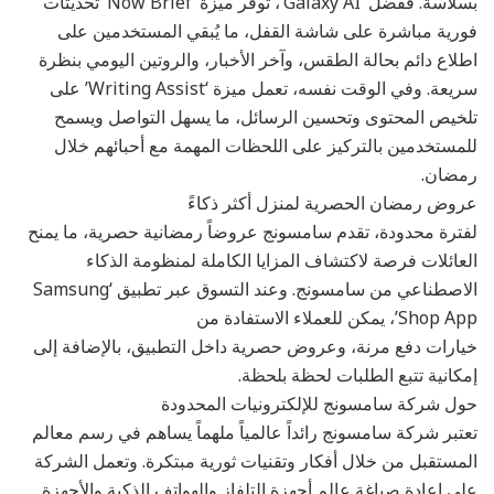
بسلاسة. ففضل ‘Galaxy AI’، توفر ميزة ‘Now Brief’ تحديثات
فورية مباشرة على شاشة القفل، ما يُبقي المستخدمين على
اطلاع دائم بحالة الطقس، وآخر الأخبار، والروتين اليومي بنظرة
سريعة. وفي الوقت نفسه، تعمل ميزة ‘Writing Assist’ على
تلخيص المحتوى وتحسين الرسائل، ما يسهل التواصل ويسمح
للمستخدمين بالتركيز على اللحظات المهمة مع أحبائهم خلال
رمضان.
عروض رمضان الحصرية لمنزل أكثر ذكاءً
لفترة محدودة، تقدم سامسونج عروضاً رمضانية حصرية، ما يمنح
العائلات فرصة لاكتشاف المزايا الكاملة لمنظومة الذكاء
الاصطناعي من سامسونج. وعند التسوق عبر تطبيق ‘Samsung
Shop App’، يمكن للعملاء الاستفادة من
خيارات دفع مرنة، وعروض حصرية داخل التطبيق، بالإضافة إلى
إمكانية تتبع الطلبات لحظة بلحظة.
حول شركة سامسونج للإلكترونيات المحدودة
تعتبر شركة سامسونج رائداً عالمياً ملهماً يساهم في رسم معالم
المستقبل من خلال أفكار وتقنيات ثورية مبتكرة. وتعمل الشركة
على إعادة صياغة عالم أجهزة التلفاز والهواتف الذكية والأجهزة