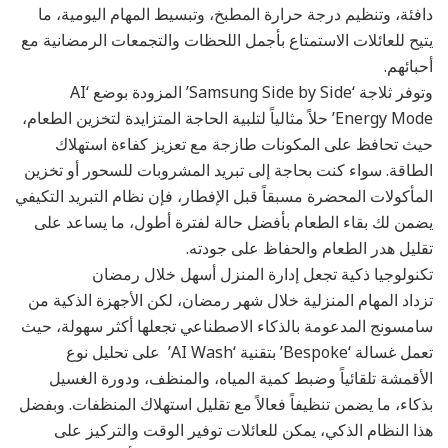
دافئة، وتنظيم درجة حرارة المطبخ، وتبسيط المهام اليومية، ما
يتيح للعائلات الاستمتاع بأجمل اللحظات والتجمعات الرمضانية مع
أحبائهم.
وتوفر ثلاجة ‘Samsung Side by Side’ المزودة بوضع ‘AI
Energy Mode’ حلاً مثالياً لتلبية الحاجة المتزايدة لتخزين الطعام،
حيث تحافظ على المكونات طازجة مع تعزيز كفاءة استهلاك
الطاقة. سواء كنت بحاجة إلى تبريد المشروبات للسحور أو تخزين
المأكولات المحضرة مسبقاً قبل الإفطار، فإن نظام التبريد التكيفي
يضمن لك بقاء الطعام بأفضل حالة لفترة أطول، ما يساعد على
تقليل هدر الطعام والحفاظ على جودته.
تكنولوجيا ذكية تجعل إدارة المنزل أسهل خلال رمضان
تزداد المهام المنزلية خلال شهر رمضان، لكن الأجهزة الذكية من
سامسونج المدعومة بالذكاء الاصطناعي تجعلها أكثر سهولة، حيث
تعمل غسالة ‘Bespoke’ بتقنية ‘AI Wash’ على تحليل نوع
الأقمشة تلقائياً وضبط كمية المياه، والمنظف، ودورة الغسيل
بذكاء، ما يضمن تنظيفاً فعالاً مع تقليل استهلاك المنظفات. وبفضل
هذا النظام الذكي، يمكن للعائلات توفير الوقت والتركيز على