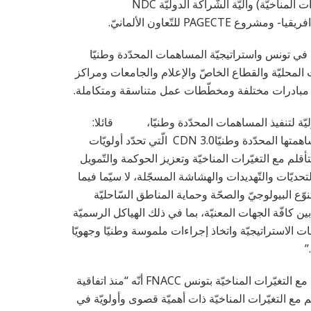
بالتّعاون مع وزارة البيئة (وحدة التصرّف حسب الأهداف – التغيّرات المناخيّة) وآليّة الشّراكة الدوليّة NDC
ة في تونس واستراتيجيّة المساهمات المحدّدة وطنيّا
عات المحليّة والقطاع الخاصّ والإعلام والجامعات ومراكز
رة مبادرات مختلفة ومخطّطات عمل متناسقة ومتكاملة.
لدوليّة لتنفيذ المساهمات المحدّدة وطنيّا، قائلا:
“نشرت تونس رسميّا في أواخر شهر أفريل 2026 استراتيجيّة مساهمتها المحدّدة وطنيّاCDN 3.0 الّتي تحدّد أولويّات
قلم مع التغيّرات المناخيّة وتعزيز الحوكمة والتّمويل
تحديّات والتّهديدات والهشاشة المسجّلة، لا سيّما فيما
تنوّع البيولوجيّ والصحّة وحماية المناطق السّاحليّة
 بين كافّة الجهات المعنيّة، بما في ذلك الهياكل الرسميّة
ت الاستراتيجيّة واتخاذ إجراءات ملموسة وطنيّا وجهويّا
وأشارت الدكتورة نسرين شحاتة، رئيسة المنتدى الوطني للتأقلم مع التغيّرات المناخيّة بتونس FNACC أنّه “منذ اتفاقية
لتأقلم مع التغيّرات المناخيّة ذات أهميّة قصوى وأولويّة في