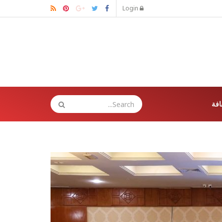
Login
افة