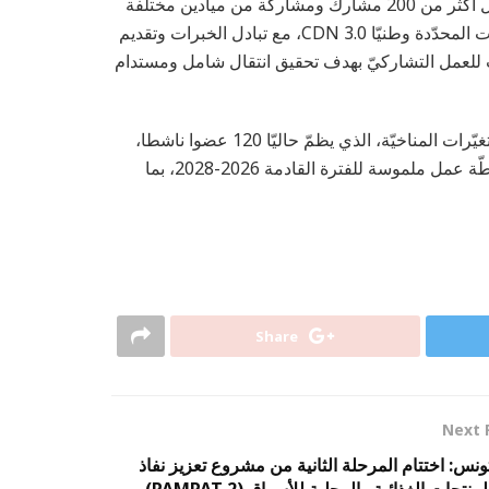
من خلال المداخلات وحلقات النّقاش والورشات، جمع اليوم الأوّل أكثر من 200 مشارك ومشاركة من ميادين مختلفة
لفهم سياسة المناخ الحاليّة بتونس وأهداف استراتيجيّة المساهمات المحدّدة وطنيّا CDN 3.0، مع تبادل الخبرات وتقديم
ت للعمل التشاركيّ بهدف تحقيق انتقال شامل ومستدام
أمّا اليوم الثّاني، فخصّص لجلسات المنتدى الوطنيّ للتأقلم مع التغيّرات المناخيّة، الذي يظمّ حاليّا 120 عضوا ناشطا،
بهدف بلورة التوجّهات والتّوصيات المنبثقة عن الملتقى وإعداد خطّة عمل ملموسة للفترة القادمة 2026-2028، بما
Share
Next 
ونس: اختتام المرحلة الثانية من مشروع تعزيز نفاذ
لمنتجات الغذائية والمحلية للأسواق (PAMPAT 2)