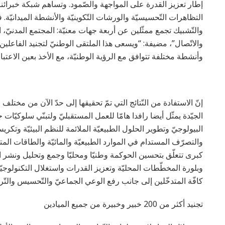
إطار تعزيز القدرة على المواجهة والصّمود. وتساهم شبكة خبرائنا
التظاهرات التّحسيسيّة والورشات التّكوينيّة والأنشطة الميدانيّة
والتّشبيك تجمع ممثّلين عن أربعة جهات معنيّة: المجتمع المدنيّ، 
والاتّصال”، مضيفة: “ويسعى هذا الملتقى الوطنيّ لتجنيد الفاعلين
وأنشطة مختلفة تتوافق مع الرؤية الوطنيّة، مع الأخذ بعين الاعتبار ا
إنّ الاستفادة من النّتائج التي تمّ تحقيقها إلى حدّ الآن من مختل
الجيّدة يمثّل أيضا رافدا هامّا للعمل المستقبليّ ولتبنّي سلوكيّات ج
البيولوجيّ وتطوير الحلول الطبيعيّة الملائمة للنظم البيئيّة وتكر
والتصرّف المستدام في الموارد الطبيعيّة والمائيّة والطاقات المتجدّ
كبرى تتعلّق بتحسين الحوكمة وطنيّا ومحليّا وجمع وتحليل ونشر الم
وبلورة المخطّطات المحليّة وتعزيز القدرات واستغلال التكنولوجيّات
كافّة المتدخّلين إلى جانب رفع الوعي الجماعيّ والتّحسيس والتّربية
تجنيد أكثر من 200 خبير وخبيرة من جميع الميادين