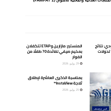
غير مصنف
غير مصنف
ي: نتائج
المنستير: مازارين وETAP تتكفلان
اية تحولات
بمخيم صيفي لفائدة 70 طفلًا من
الفوار
29 يوليو، 2026
غير مصنف
بمناسبة الذكرى العاشرة لإطلاق
ثلاجة InstaView™
25 يوليو، 2026
غير مصنف