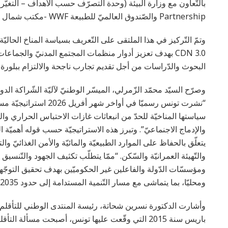
Partnership والصّندوق العالميّ للطبيعة WWF -مكتب شمال افريقيا- ومشروع PAGECTE للتّعاون الألمانيّ.
وتمّ التّركيز في هذا الملتقى على التّعريف بسياسة المناخ الحاليّ
CDN 3.0 بهدف تعزيز أدوار منظمات المجتمع المدنيّ والجما
البحوث والدّراسات من أجل تقديم تجارب ناجحة والالتزام ببلو
وصرّح السيّد محمّد الزّمرلي، الميسّر الوطنيّ لآليّة الشّراكة ا
سياستها المناخيّة للحدّ من انبعاثات غازات الاحتباس الحراري والتأ
والإدماج الاجنماعيّ”. وتبرز هذه الاستراتيجيّة حسب قوله أهميّة ال
يتعلّق بالحفاظ على الموارد الطبيعيّة والمائيّة والأمن الغذائيّ وال
والتّهيئة العمرانيّة والسّكن. “ممّا يتطلّب تكثيف الجهود والتّنسيق
ومؤسسّات الدّولة والفاعلين غير الحكوميّين بهدف تحقيق التوجّها
ومحليّا، بما يتماشى مع مسار التّنمية المستدامة إلى حدود 2035.”
باريس سنة 2015 التي وقّعت عليها تونس، أصبحت مسألة ا