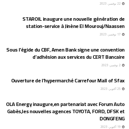
22 نوفمبر، 2023
إقتصاد
STAROIL inaugure une nouvelle génération de
station-service à Jinène El Mourouj/Naassen
17 نوفمبر، 2023
إقتصاد
Sous l’égide du CBF, Amen Bank signe une convention
d’adhésion aux services du CERT Bancaire
2 نوفمبر، 2023
إقتصاد
Ouverture de l’hypermarché Carrefour Mall of Sfax
25 أكتوبر، 2023
إقتصاد
OLA Energy inaugure,en partenariat avec Forum Auto
Gabès,les nouvelles agences TOYOTA, FORD, DFSK et
DONGFENG
19 أكتوبر، 2023