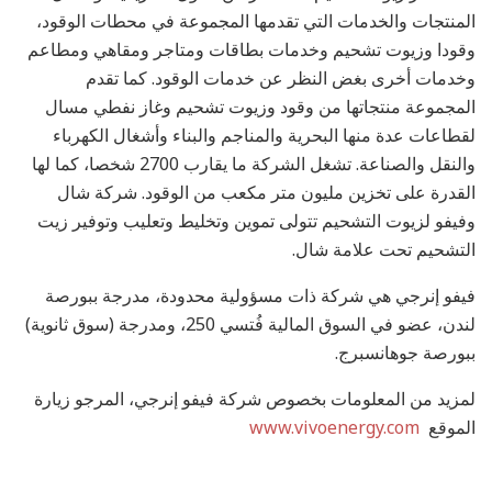
المنتجات والخدمات التي تقدمها المجموعة في محطات الوقود،
وقودا وزيوت تشحيم وخدمات بطاقات ومتاجر ومقاهي ومطاعم
وخدمات أخرى بغض النظر عن خدمات الوقود. كما تقدم
المجموعة منتجاتها من وقود وزيوت تشحيم وغاز نفطي مسال
لقطاعات عدة منها البحرية والمناجم والبناء وأشغال الكهرباء
والنقل والصناعة. تشغل الشركة ما يقارب 2700 شخصا، كما لها
القدرة على تخزين مليون متر مكعب من الوقود. شركة شال
وفيفو لزيوت التشحيم تتولى تموين وتخليط وتعليب وتوفير زيت
التشحيم تحت علامة شال.
فيفو إنرجي هي شركة ذات مسؤولية محدودة، مدرجة ببورصة
لندن، عضو في السوق المالية فُتسي 250، ومدرجة (سوق ثانوية)
ببورصة جوهانسبرج.
لمزيد من المعلومات بخصوص شركة فيفو إنرجي، المرجو زيارة
الموقع
www.vivoenergy.com