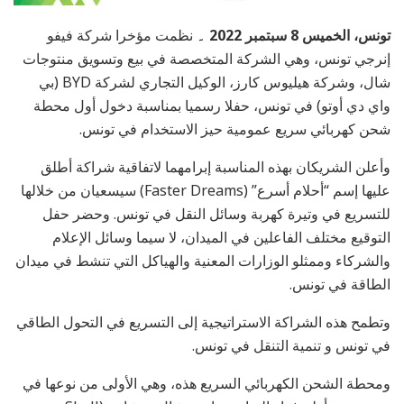
تونس، الخميس 8 سبتمبر 2022 ۔
نظمت مؤخرا شركة فيفو
إنرجي تونس، وهي الشركة المتخصصة في بيع وتسويق منتوجات
شال، وشركة هيليوس كارز، الوكيل التجاري لشركة BYD (بي
واي دي أوتو) في تونس، حفلا رسميا بمناسبة دخول أول محطة
شحن كهربائي سريع عمومية حيز الاستخدام في تونس.
وأعلن الشريكان بهذه المناسبة إبرامهما لاتفاقية شراكة أطلق
عليها إسم “أحلام أسرع” (Faster Dreams) سيسعيان من خلالها
للتسريع في وتيرة كهربة وسائل النقل في تونس. وحضر حفل
التوقيع مختلف الفاعلين في الميدان، لا سيما وسائل الإعلام
والشركاء وممثلو الوزارات المعنية والهياكل التي تنشط في ميدان
الطاقة في تونس.
وتطمح هذه الشراكة الاستراتيجية إلى التسريع في التحول الطاقي
في تونس و تنمية التنقل في تونس.
ومحطة الشحن الكهربائي السريع هذه، وهي الأولى من نوعها في