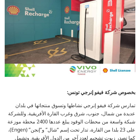
بخصوص شركة فيفو إنرجي تونس:
تمارس شركة فيفو إنرجي نشاطها وتسوق منتجاتها في بلدان
عديدة من شمال، جنوب، شرق وغرب القارة الأفريقية. وللشركة
شبكة واسعة من محطات الوقود يبلغ عددها 2400 محطة موزعة
على 23 بلدا من القارة، تدار تحت إسم “شال” و”إنجن” (Engen)،
كما تصدر زيوت تشحيم لعدد آخر من الدول الأفريقية. وتشمل