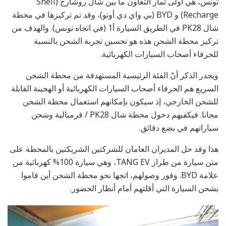
تونس، هي أولى ثمار التعاون ما بين شال روشارج (Shell
Recharge) و BYD (بي واي دي أوتو)، وقد تم تركيزها في محطة
شال PK28 في الطريق السيارة أ1 (في اتجاه تونس). والهدف من
تركيز محطة الشحن هذه هو تحسين تجربة الشحن بالنسبة
للحرفاء أصحاب السيارات الكهربائية.
ويجدر الذكر أنّ الفئة الرئيسية المستهدفة من محطة الشحن
السريع هم الحرفاء أصحاب السيارات الكهربائية أو الهجينة القابلة
للشحن الخارجي، إذ سيكون بإمكانهم استعمال محطة الشحن
مجانا. فيكفيهم دخول محطة شال PK28 / قرمبالية وشحن
سياراتهم في بضع دقائق.
هذا وقد حل المديران العامان للشركتين الشريكتين بالمحطة على
متن سيارة من طراز TANG EV، وهي سيارة 100% كهربائية من
علامة BYD. وفور وصولهم، اتجها نحو محطة الشحن أين قاموا
بشحن السيارة التي أقلتهم أمام أنظار الحضور.