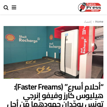
Home
إقتصاد
“أحلام أسرع” (Faster Freams):
هيليوس كارز وفيفو إنرجي
تونس يوحِّدان جهودهما من أجل