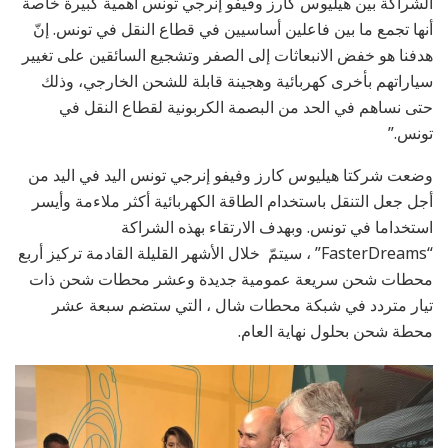
الشراكة بين هيليوس كارز وفيفو إنرجي تونس أهمية كبيرة خاصة
أنها تجمع ما بين فاعلين أساسيين في قطاع النقل في تونس. إنّ
هدفنا هو خفض الانبعاثات إلى الصفر وتشجيع السائقين على تغيير
سياراتهم بأخرى كهربائية وهجينة قابلة للشحن الخارجي، وذلك
حتى نساهم في الحد من البصمة الكربونية لقطاع النقل في
تونس.”
وضعت شركتا هيليوس كارز وفيفو إنرجي تونس اليد في اليد من
أجل جعل التنقل باستخدام الطاقة الكهربائية أكثر ملاءمة وأيسر
استخداما في تونس. وبهدف الارتقاء بهذه الشراكة
“FasterDreams” ، سيتمّ خلال الأشهر القليلة القادمة تركيز أربع
محطات شحن سريعة عمومية جديدة وعشر محطات شحن ذات
تيار متردد في شبكة محطات شال ، التي ستضم سبعة عشر
محطة شحن بحلول نهاية العام.