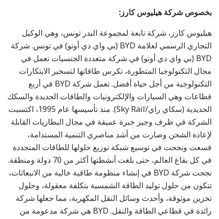
بخصوص شركة هيليوس كارز:
هيليوس كارز، شركة تابعة لمجموعة البدر تونس، وهي الوكيل
التجاري الرسمي لعلامة BYD (بي واي دي أوتو) في تونس. شركة
BYD (بي واي دي أوتو) في شركة متعددة الجنسيات تعمل في
مجال التكنولوجيا المتطورة، تكرس طاقاتها لتسخير الابتكارات
التكنولوجية من أجل حياة أفضل. تعمل شركة BYD في أربع
قطاعات وهي السيارات والإلكترونيات والطاقات الجديدة والسكك
الحديدية (سكاي راي/Sky Rail). منذ تأسيسها عام 1995، اكتسبت
الشركة في ظرف وجيز خبرة عميقة في مجال البطاريات القابلة
لإعادة الشحن وصارت من أشد مناصري التنمية المستدامة،
فسعت ونجحت في توسيع شبكة توزيع حلولها للطاقات المتجددة
في كل بقاع العالم، حتى بلغت أنشطتها أكثر من 70 دولة ومنطقة.
نجحت شركة BYD في إنشاء منظومة طاقية خالية من الانبعاثات،
تتكون من حلول توليد الطاقة الشمسية بتكلفة معقولة، وحلول
تخزين موثوقة، وأحدث وسائل النقل المكهربة، مما جعلها شركة
رائدة في قطاعي الطاقة والنقل. BYD هي شركة مدعومة من