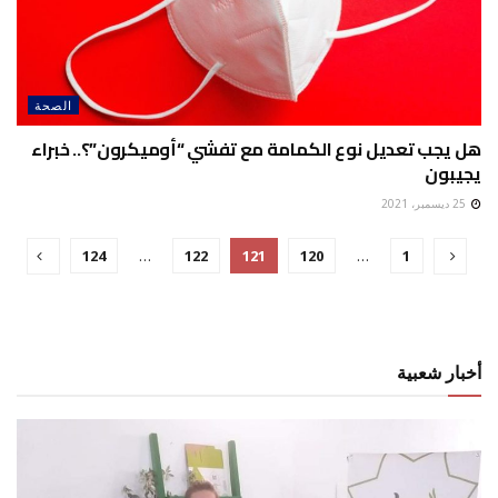
الصحة
هل يجب تعديل نوع الكمامة مع تفشي “أوميكرون”؟.. خبراء
يجيبون
25 ديسمبر، 2021
124
…
122
121
120
…
1
أخبار شعبية